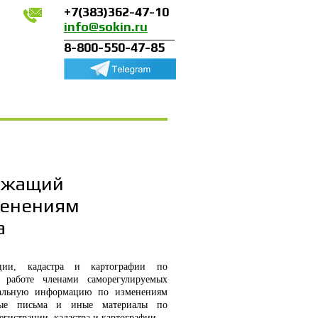
+7(383)362-47-10
info@sokin.ru
8-800-550-47-85
ржащий
менениям
а
ации, кадастра и картографии по
 работе членами саморегулируемых
уальную информацию по изменениям
нные письма и иные материалы по
гистрации, кадастра и картографии.