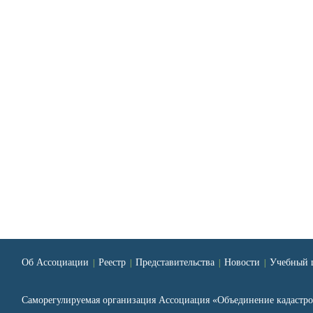
Об Ассоциации
Реестр
Представительства
Новости
Учебный 
|
|
|
|
Саморегулируемая организация Ассоциация «Объединение кадаст