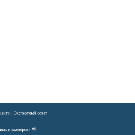
центр
Экспертный совет
|
ровых инженеров» 